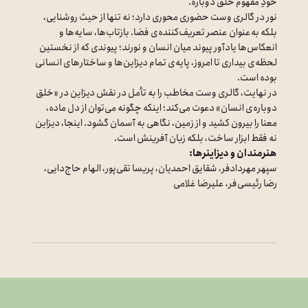
خودِ مفهوم خلق دوباره.
نور در گالری وست حضوری محوری دارد؛ نه تنها از حیث روشنایی،
بلکه به‌عنوان عنصر تعریف‌کننده‌ی فضا. بازتاب‌ها، سایه‌ها و
انعکاس‌ها یادآور پیوند میان انسان و نورند؛ پیوندی که از نخستین
لحظه‌ی بیداری تا امروز، پایه‌ی تمام دیزاین‌ها و ساختارهای انسانی
بوده است.
در نهایت، گالری وست مخاطب را به تأمل در نقش دیزاین در «خلق
دوباره‌ی انسان» دعوت می‌کند؛ اینکه چگونه می‌توان از دل ماده،
معنا را بیرون کشید و از زمین، نگاهی به آسمان گشود. اینجا، دیزاین
نه فقط ابزار ساخت، بلکه زبان آفرینش است.
هنرمندان و دیزاینرها:
سپهر مهردادفر، شقایق احمدیان، پریسا تقی‌پور، الهام حاج‌دایی،
رضا رئیسی‌فر، علیرضا غلامی